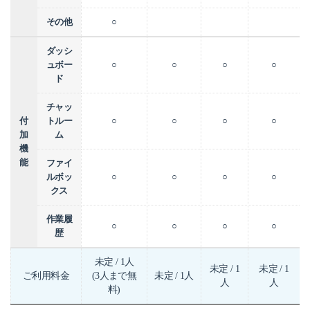
その他
○
ダッシ
ュボー
○
○
○
○
ド
チャッ
付
トルー
○
○
○
○
加
ム
機
能
ファイ
ルボッ
○
○
○
○
クス
作業履
○
○
○
○
歴
未定 / 1人
未定 / 1
未定 / 1
ご利用料金
(3人まで無
未定 / 1人
人
人
料)