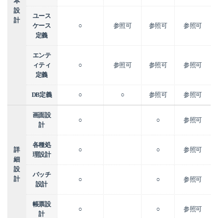
本
設
ユース
計
ケース
○
参照可
参照可
参照可
定義
エンテ
ィティ
○
参照可
参照可
参照可
定義
DB定義
○
○
参照可
参照可
画面設
○
○
参照可
計
各種処
詳
○
○
参照可
理設計
細
設
バッチ
計
○
○
参照可
設計
帳票設
○
○
参照可
計