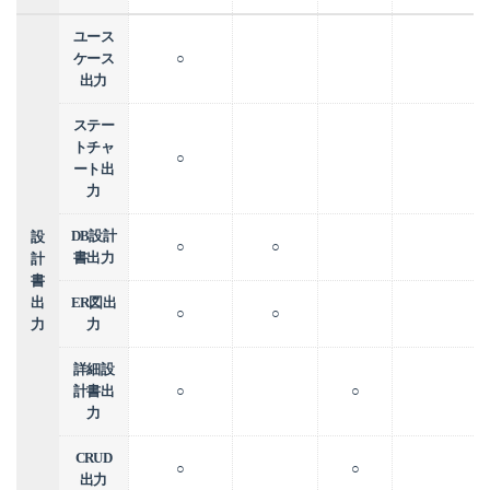
ユース
ケース
○
出力
ステー
トチャ
○
ート出
力
DB設計
設
○
○
書出力
計
書
出
ER図出
○
○
力
力
詳細設
計書出
○
○
力
CRUD
○
○
出力