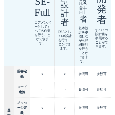
SE-
設
設
発
計
Full
計
者
者
者
コアメンバ
ーとしてす
基本設
すべての
べての作業
DBAとし
計を参
設計書を
を行うこと
てDB設計
照しな
参照する
ができま
を行うこ
がら詳
ことがで
す。
とができ
細設計
きます。
ます。
を行う
ことが
できま
す。
辞書定
○
○
参照可
参照可
義
コード
○
○
参照可
参照可
定義
メッセ
ージ定
○
○
参照可
参照可
基
義