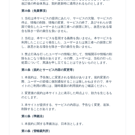
改訂後の料金体系は、契約更新時に適用されるものとします。
第10条（免責事項）
1. 当社は本サービスの提供にあたり、サービスの欠陥、サービスの
停止、情報の削除、情報の変更、サービスの終了、及びそれらが原
因で発生したユーザーまたは第三者への損害に対し、故意がある場
合を除き一切の責任を負いません。
2. 当社は、本サービスを監視する義務を負いません。本サービスを
利用したことにより発生した、ユーザーまたは第三者への損害に対
し、故意がある場合を除き一切の責任を負いません。
3. 禁止行為を行ったユーザーの情報に対して、情報開示や情報の削
除をおこなう場合があります。その際、ユーザーは、当社の行った
処置について、異議を申し立てることはできないものとします。
第11条（規約とサービス内容の変更等）
1. 本規約は、予告無しに変更される場合があります。規約変更の
際、ユーザーの皆様に個別通知することは致しかねますので、本サ
イトのご利用の際には、随時最新の利用規約をご確認ください。
2. 変更後の規約は本サイト上に表示した時点より、効力を生じるも
のとします。
3. 本サイトが提供する、サービスの内容は、予告なく変更、追加、
削除することがあります。
第12条（準拠法）
1. 本規約に関する準拠法は、日本法とします。
第13条（管轄裁判所）