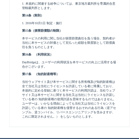
1. 本規約に関連する紛争については、東京地方裁判所を専属的合意
管轄裁判所とします。
第14条（附則）
1. 2016年10月1日 制定・施行
第15条（損害賠償額の制限）
本サービスの利用に関し当社が損害賠償責任を負う場合、契約者が
当社に本サービスの対価として支払った総額を限度額として賠償責
任を負うものとします。
第16条 （利用状況）
DayBridgeは、ユーザーの利用状況を本サービスの向上に活用する場
合がございます。
第17条 （知的財産権等）
当社ウェブサイト及び本サービスに関する所有権及び知的財産権は
全て当社又は当社にライセンスを許諾している者に帰属しており、
本規約に定める登録に基づく本サービスの利用許諾は、当社ウェブ
サイト又は本サービスに関する当社又は当社にライセンスを許諾し
ている者の 知的財産権の使用許諾を意味するものではありません。
ユーザーは、いかなる理由によっても当社又は当社にライセンスを
許諾している者の 知的財産権を侵害するおそれのある行為（逆アセ
ンブル、逆コンパイル、リバースエンジニアリングを含みますが、
これに限定されません。） をしないものとします。