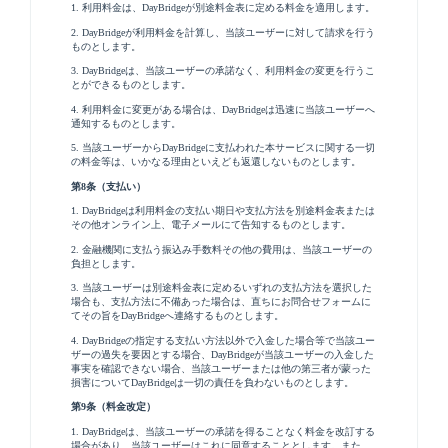
1. 利用料金は、DayBridgeが別途料金表に定める料金を適用します。
2. DayBridgeが利用料金を計算し、当該ユーザーに対して請求を行う
ものとします。
3. DayBridgeは、当該ユーザーの承諾なく、利用料金の変更を行うこ
とができるものとします。
4. 利用料金に変更がある場合は、DayBridgeは迅速に当該ユーザーへ
通知するものとします。
5. 当該ユーザーからDayBridgeに支払われた本サービスに関する一切
の料金等は、いかなる理由といえども返還しないものとします。
第8条（支払い）
1. DayBridgeは利用料金の支払い期日や支払方法を別途料金表または
その他オンライン上、電子メールにて告知するものとします。
2. 金融機関に支払う振込み手数料その他の費用は、当該ユーザーの
負担とします。
3. 当該ユーザーは別途料金表に定めるいずれの支払方法を選択した
場合も、支払方法に不備あった場合は、直ちにお問合せフォームに
てその旨をDayBridgeへ連絡するものとします。
4. DayBridgeの指定する支払い方法以外で入金した場合等で当該ユー
ザーの過失を要因とする場合、DayBridgeが当該ユーザーの入金した
事実を確認できない場合、当該ユーザーまたは他の第三者が蒙った
損害についてDayBridgeは一切の責任を負わないものとします。
第9条（料金改定）
1. DayBridgeは、当該ユーザーの承諾を得ることなく料金を改訂する
場合があり、当該ユーザーはこれに同意することとします。また、