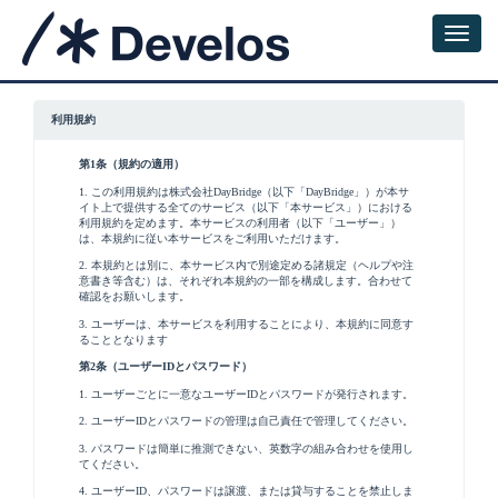
利用規約
第1条（規約の適用）
1. この利用規約は株式会社DayBridge（以下「DayBridge」）が本サ
イト上で提供する全てのサービス（以下「本サービス」）における
利用規約を定めます。本サービスの利用者（以下「ユーザー」）
は、本規約に従い本サービスをご利用いただけます。
2. 本規約とは別に、本サービス内で別途定める諸規定（ヘルプや注
意書き等含む）は、それぞれ本規約の一部を構成します。合わせて
確認をお願いします。
3. ユーザーは、本サービスを利用することにより、本規約に同意す
ることとなります
第2条（ユーザーIDとパスワード）
1. ユーザーごとに一意なユーザーIDとパスワードが発行されます。
2. ユーザーIDとパスワードの管理は自己責任で管理してください。
3. パスワードは簡単に推測できない、英数字の組み合わせを使用し
てください。
4. ユーザーID、パスワードは譲渡、または貸与することを禁止しま