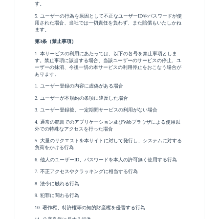
す。
5. ユーザーの行為を原因として不正なユーザーIDやパスワードが使
用された場合、当社では一切責任を負わず、また賠償もいたしかね
ます。
第3条（禁止事項）
1. 本サービスの利用にあたっては、以下の各号を禁止事項としま
す。禁止事項に該当する場合、当該ユーザーのサービスの停止、ユ
ーザーの抹消、今後一切の本サービスの利用停止をおこなう場合が
あります。
1. ユーザー登録の内容に虚偽がある場合
2. ユーザーが本規約の条項に違反した場合
3. ユーザー登録後、一定期間サービスの利用がない場合
4. 通常の範囲でのアプリケーション及びWebブラウザによる使用以
外での特殊なアクセスを行った場合
5. 大量のリクエストを本サイトに対して発行し、システムに対する
負荷をかける行為
6. 他人のユーザーID、パスワードを本人の許可無く使用する行為
7. 不正アクセスやクラッキングに相当する行為
8. 法令に触れる行為
9. 犯罪に関わる行為
10. 著作権、特許権等の知的財産権を侵害する行為