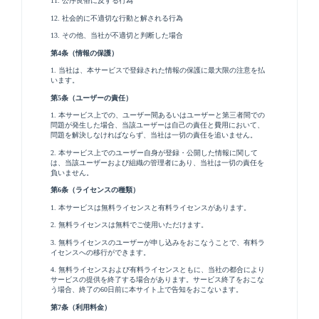
11. 公序良俗に反する行為
12. 社会的に不適切な行動と解される行為
13. その他、当社が不適切と判断した場合
第4条（情報の保護）
1. 当社は、本サービスで登録された情報の保護に最大限の注意を払
います。
第5条（ユーザーの責任）
1. 本サービス上での、ユーザー間あるいはユーザーと第三者間での
問題が発生した場合、当該ユーザーは自己の責任と費用において、
問題を解決しなければならず、当社は一切の責任を追いません。
2. 本サービス上でのユーザー自身が登録・公開した情報に関して
は、当該ユーザーおよび組織の管理者にあり、当社は一切の責任を
負いません。
第6条（ライセンスの種類）
1. 本サービスは無料ライセンスと有料ライセンスがあります。
2. 無料ライセンスは無料でご使用いただけます。
3. 無料ライセンスのユーザーが申し込みをおこなうことで、有料ラ
イセンスへの移行ができます。
4. 無料ライセンスおよび有料ライセンスともに、当社の都合により
サービスの提供を終了する場合があります。サービス終了をおこな
う場合、終了の60日前に本サイト上で告知をおこないます。
第7条（利用料金）