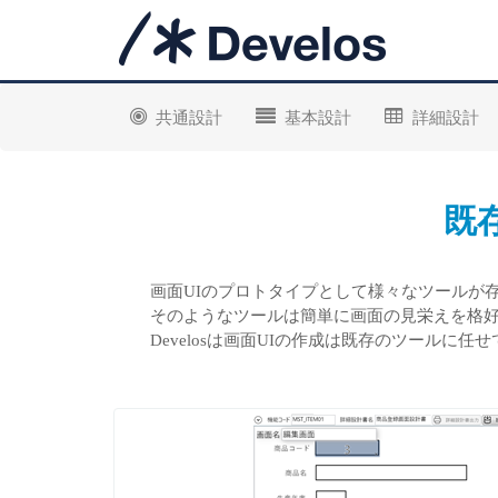
共通設計
基本設計
詳細設計
既
画面UIのプロトタイプとして様々なツールが
そのようなツールは簡単に画面の見栄えを格
Develosは画面UIの作成は既存のツール